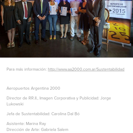
Para más información:
http://www.aa2000.com.ar/Sustentabilidad
Aeropuertos Argentina 2000
Director de RR.II., Imagen Corporativa y Publicidad: Jorge
Lukowski
Jefa de Sustentabilidad: Carolina Dal Bó
Asistente: Marina Ray
Dirección de Arte: Gabriela Salem