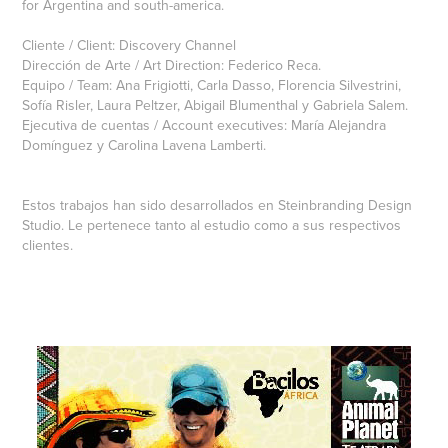
for Argentina and south-america.
Cliente / Client: Discovery Channel
Dirección de Arte / Art Direction: Federico Reca.
Equipo / Team: Ana Frigiotti, Carla Dasso, Florencia Silvestrini,
Sofía Risler, Laura Peltzer, Abigail Blumenthal y Gabriela Salem.
Ejecutiva de cuentas / Account executives: María Alejandra
Domínguez y Carolina Lavena Lamberti.
Estos trabajos han sido desarrollados en Steinbranding Design
Studio. Le pertenece tanto al estudio como a sus respectivos
clientes.