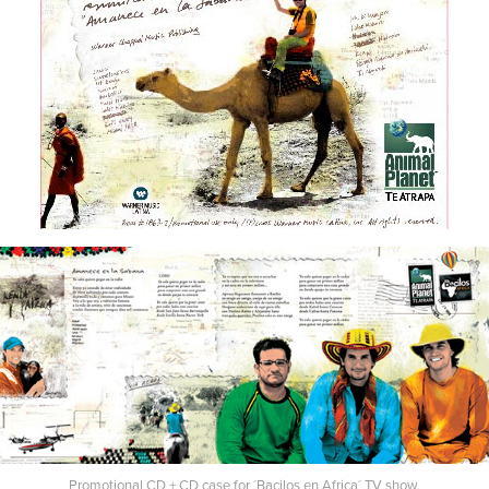
Promotional CD + CD case for ´Bacilos en Africa´ TV show.