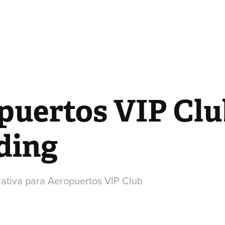
uertos VIP Club
ding
ativa para Aeropuertos VIP Club